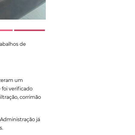
rabalhos de
fizeram um
foi verificado
ltração, corrimão
Administração já
s.