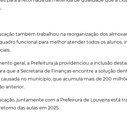
es para a retomada da merenda de qualidade que a cida
.
ducação também trabalhou na reorganização dos almoxar
quadro funcional para melhor atender todos os alunos, i
iais.
nto geral, a Prefeitura já providenciou a inclusão dest
ra que a Secretaria de Finanças encontre a solução den
a causada no município, que acumula mais de 200 milhõ
o anterior.
ucação, juntamente com a Prefeirura de Louveira está t
retorno das aulas em 2025.