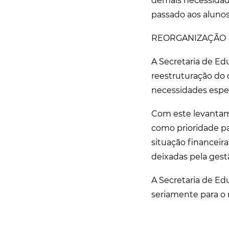
demais necessidad
passado aos alunos
REORGANIZAÇÃO
A Secretaria de E
reestruturação do 
necessidades espec
Com este levantame
como prioridade pa
situação financeir
deixadas pela gestã
A Secretaria de Ed
seriamente para o 