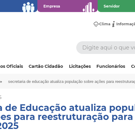
Empresa
Servidor
Clima
Informaç
os Oficiais
Cartão Cidadão
Licitações
Funcionários
C
»
secretaria de educação atualiza população sobre ações para reestrutura
5
a de Educação atualiza popu
es para reestruturação para 
2025