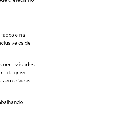
de oferecia no
ifados e na
nclusive os de
as necessidades
tro da grave
es em dívidas
rabalhando