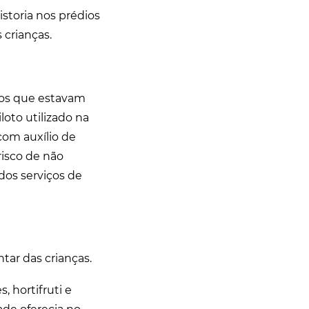
toria nos prédios
s crianças.
los que estavam
oto utilizado na
com auxílio de
risco de não
 dos serviços de
tar das crianças.
, hortifruti e