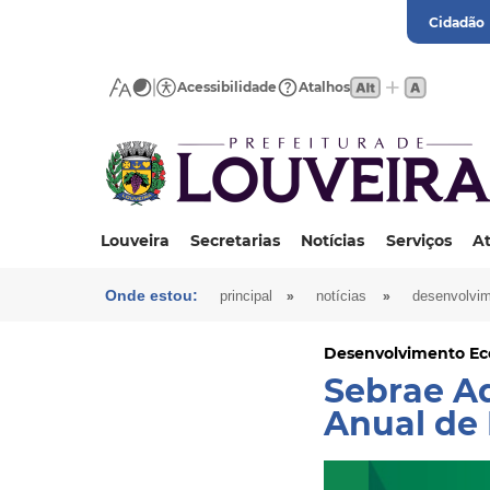
Cidadão
Acessibilidade
Atalhos
Louveira
Secretarias
Notícias
Serviços
At
Onde estou:
»
»
principal
notícias
desenvolvi
Desenvolvimento E
Sebrae Aq
Anual de