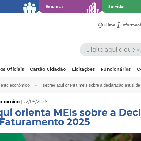
Empresa
Servidor
Clima
Informaç
os Oficiais
Cartão Cidadão
Licitações
Funcionários
C
»
mento econômico
sebrae aqui orienta meis sobre a declaração anual de
conômico
| 22/05/2026
ui orienta MEIs sobre a Dec
 Faturamento 2025