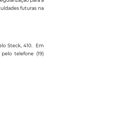
gularização para a
uldades futuras na
elo Steck, 410. Em
elo telefone (19)