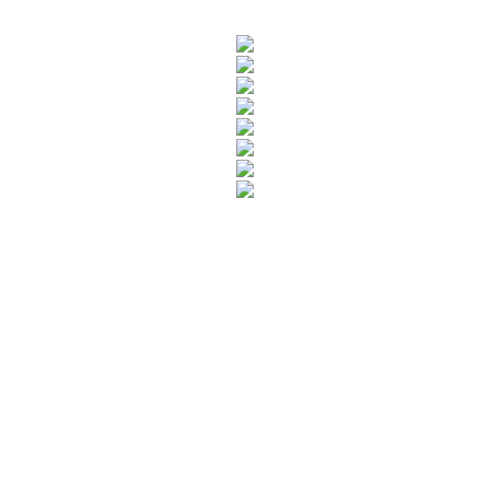
Rua Catharina Calssavara Caldana, n° 451
Bairro Leitão - CEP: 13293-272 - Louveira/SP
faleconosco@louveira.sp.gov.br
(19) 3878-9700
Mapa do Site