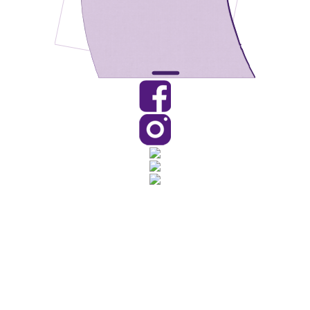
Rua Catharina Calssavara Caldana, n° 451
Bairro Leitão - CEP: 13293-272 - Louveira/SP
faleconosco@louveira.sp.gov.br
(19) 3878-9700