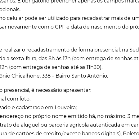
ários. É obrigatório preencher apenas os campos marc
pcionais.
celular pode ser utilizado para recadastrar mais de um
essar novamente com o CPF e data de nascimento do pró
 realizar o recadastramento de forma presencial, na Se
 a sexta-feira, das 8h às 17h (com entrega de senhas até
 12h (com entrega de senhas até as 11h30).
nio Chicalhone, 338 – Bairro Santo Antônio.
 presencial, é necessário apresentar:
al com foto;
izado e cadastrado em Louveira;
endereço no próprio nome emitido há, no máximo, 3 me
ntrato de aluguel ou parceria agrícola autenticada em ca
tura de cartões de crédito,(exceto bancos digitais), Bolet