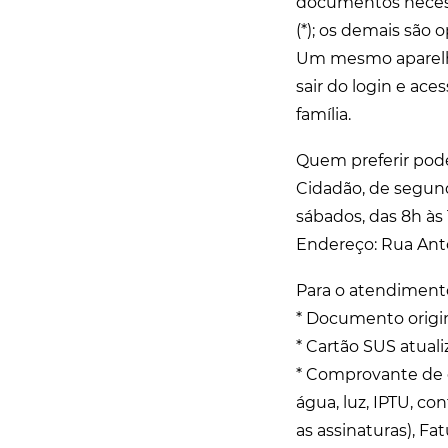
documentos necess
(*); os demais são o
Um mesmo aparelho 
sair do login e ac
família.
Quem preferir pode
Cidadão, de segunda
sábados, das 8h às
Endereço: Rua Antô
Para o atendimento
* Documento origin
* Cartão SUS atual
* Comprovante de 
água, luz, IPTU, co
as assinaturas), Fa