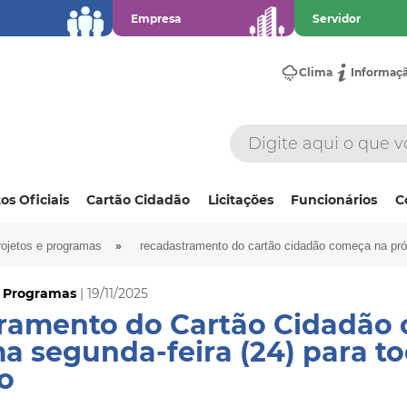
Empresa
Servidor
Clima
Informaç
os Oficiais
Cartão Cidadão
Licitações
Funcionários
C
»
rojetos e programas
recadastramento do cartão cidadão começa na próx
e Programas
| 19/11/2025
ramento do Cartão Cidadão
a segunda-feira (24) para to
o