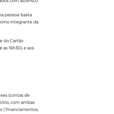
ados com asterisco
a pessoa: basta
ximo integrante da
de do Cartão
 as 16h30), e aos
ses (contas de
rtório, com ambas
os ( financiamentos,