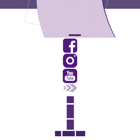
Rua Catharina Calssavara Caldana, n° 451