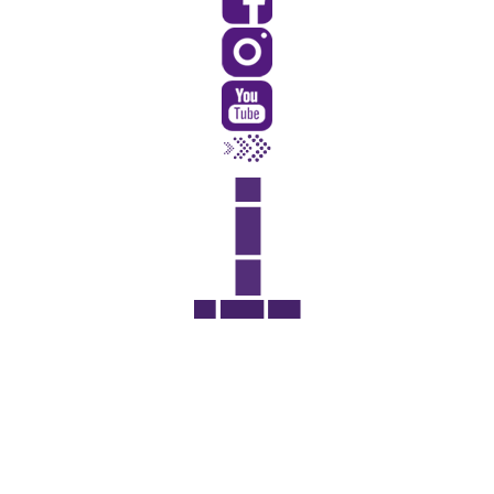
Rua Catharina Calssavara Caldana, n° 451
Bairro Leitão - CEP: 13293-272 - Louveira/SP
faleconosco@louveira.sp.gov.br
(19) 3878-9700