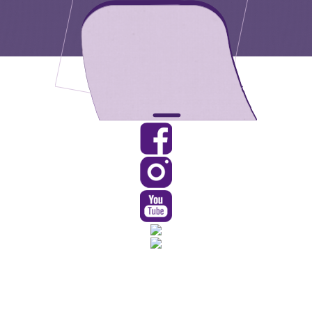
Rua Catharina Calssavara Caldana, n° 451
Bairro Leitão - CEP: 13293-272 - Louveira/SP
faleconosco@louveira.sp.gov.br