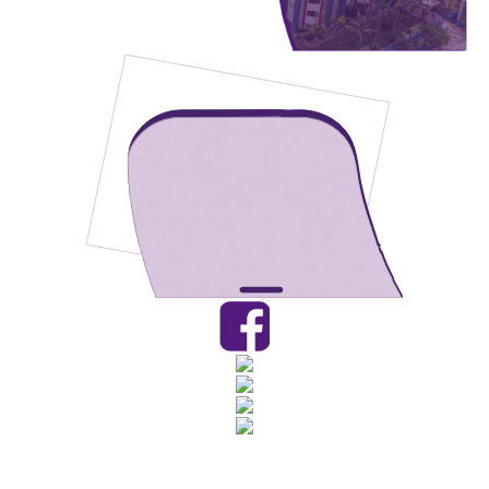
Rua Catharina Calssavara Caldana, n° 451
Bairro Leitão - CEP: 13293-272 - Louveira/SP