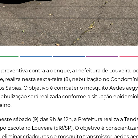
reventiva contra a dengue, a Prefeitura de Louveira, p
e, realiza nesta sexta-feira (8), nebulização no Condomí
os Sábias. O objetivo é combater o mosquito Aedes aegy
nebulização será realizada conforme a situação epidemi
irro.
este sábado (9) das 9h às 12h, a Prefeitura realiza a Te
o Escoteiro Louveira (518/SP). O objetivo é conscientiza
a eliminar criadouros do mosquito transmissor, aedes aeg