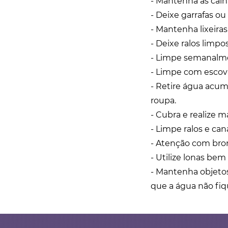
- Mantenha as cal
- Deixe garrafas o
- Mantenha lixeir
- Deixe ralos limpo
- Limpe semanalme
- Limpe com escova
- Retire água acum
roupa.
- Cubra e realize 
- Limpe ralos e can
- Atenção com bro
- Utilize lonas bem
- Mantenha objeto
que a água não fiq