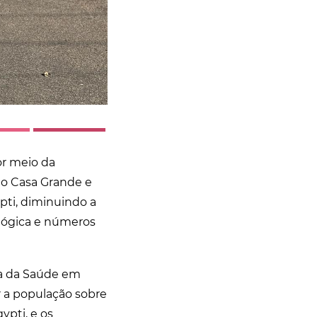
or meio da
nio Casa Grande e
pti, diminuindo a
ológica e números
nda da Saúde em
r a população sobre
ypti, e os