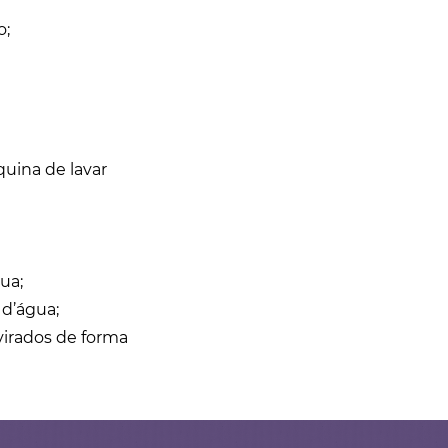
o;
quina de lavar
ua;
 d’água;
irados de forma