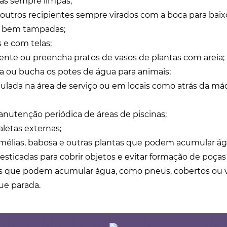
has sempre limpas;
u outros recipientes sempre virados com a boca para baix
as bem tampadas;
s e com telas;
nte ou preencha pratos de vasos de plantas com areia;
 ou bucha os potes de água para animais;
ulada na área de serviço ou em locais como atrás da má
manutenção periódica de áreas de piscinas;
aletas externas;
mélias, babosa e outras plantas que podem acumular ág
 esticadas para cobrir objetos e evitar formação de poças
s que podem acumular água, como pneus, cobertos ou v
ue parada.