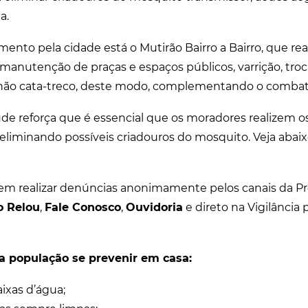
a.
o pela cidade está o Mutirão Bairro a Bairro, que reali
 manutenção de praças e espaços públicos, varrição, tro
hão cata-treco, deste modo, complementando o combat
úde reforça que é essencial que os moradores realizem 
 eliminando possíveis criadouros do mosquito. Veja abai
m realizar denúncias anonimamente pelos canais da Pr
o Relou
,
Fale Conosco
,
Ouvidoria
e direto na Vigilância p
a população se prevenir em casa:
aixas d’água;