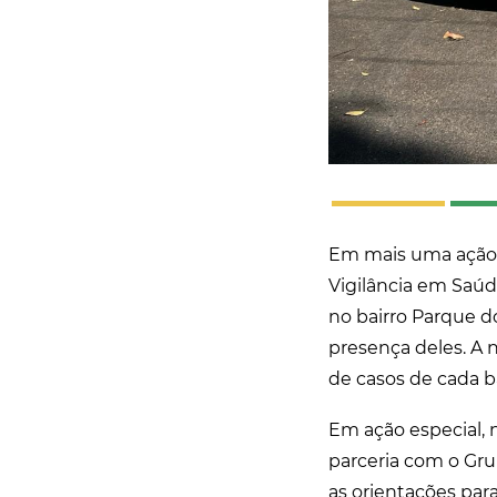
Em mais uma ação p
Vigilância em Saúd
no bairro Parque d
presença deles. A 
de casos de cada ba
Em ação especial, n
parceria com o Grup
as orientações par