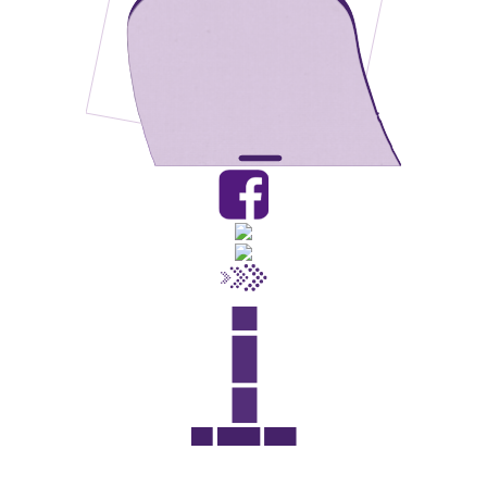
Rua Catharina Calssavara Caldana, n° 451
Bairro Leitão - CEP: 13293-272 - Louveira/SP