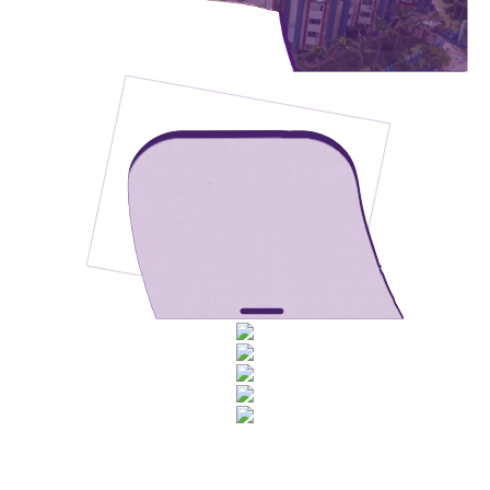
Rua Catharina Calssavara Caldana, n° 451
Bairro Leitão - CEP: 13293-272 - Louveira/SP