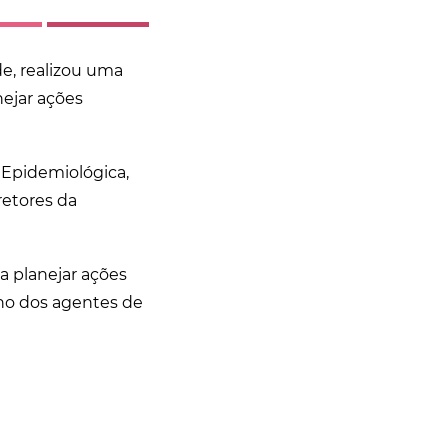
de, realizou uma
nejar ações
a Epidemiológica,
retores da
a planejar ações
alho dos agentes de