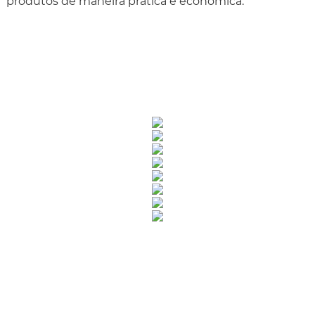
produtos de maneira prática e econômica.
Rua Catharina Calssavara Caldana, n° 451
Bairro Leitão - CEP: 13293-272 - Louveira/SP
faleconosco@louveira.sp.gov.br
(19) 3878-9700