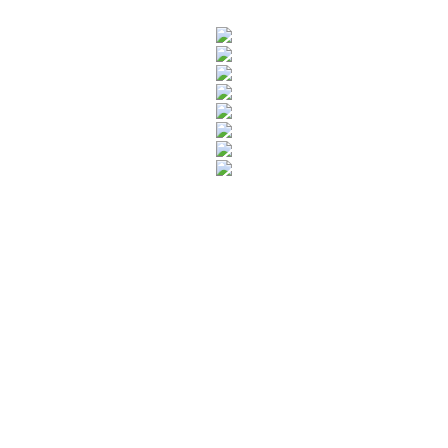
Rua Catharina Calssavara Caldana, n° 451
Bairro Leitão - CEP: 13293-272 - Louveira/SP
faleconosco@louveira.sp.gov.br
(19) 3878-9700
Mapa do Site