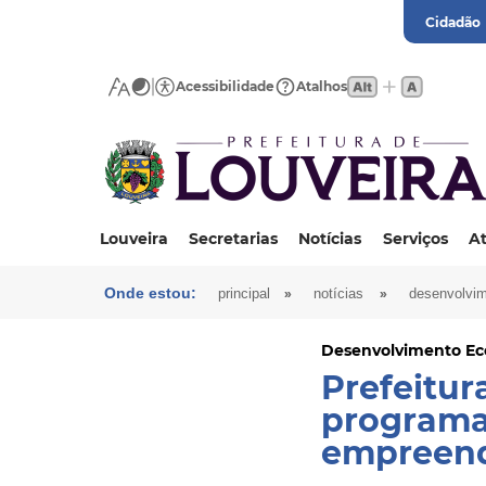
Cidadão
Acessibilidade
Atalhos
Louveira
Secretarias
Notícias
Serviços
At
Onde estou:
»
»
principal
notícias
desenvolvi
Desenvolvimento E
Prefeitur
programa 
empreen