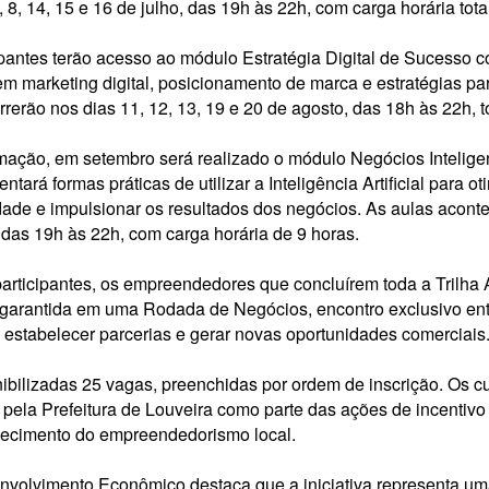
, 8, 14, 15 e 16 de julho, das 19h às 22h, com carga horária tota
ipantes terão acesso ao módulo Estratégia Digital de Sucesso
em marketing digital, posicionamento de marca e estratégias p
rerão nos dias 11, 12, 13, 19 e 20 de agosto, das 18h às 22h, t
ação, em setembro será realizado o módulo Negócios Inteligen
ará formas práticas de utilizar a Inteligência Artificial para o
dade e impulsionar os resultados dos negócios. As aulas aconte
 das 19h às 22h, com carga horária de 9 horas.
articipantes, os empreendedores que concluírem toda a Trilha
garantida em uma Rodada de Negócios, encontro exclusivo ent
, estabelecer parcerias e gerar novas oportunidades comerciais
nibilizadas 25 vagas, preenchidas por ordem de inscrição. Os c
s pela Prefeitura de Louveira como parte das ações de incentiv
lecimento do empreendedorismo local.
nvolvimento Econômico destaca que a iniciativa representa um