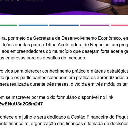
eira, por meio da Secretaria de Desenvolvimento Econômico, e
crições abertas para a Trilha Aceleradora de Negócios, um pr
o aos empreendedores do município que desejam fortalecer a ge
as empresas para os desafios do mercado.
nvolvida para oferecer conhecimento prático em áreas estratégi
ndo que os participantes coloquem em prática os aprendizados 
 será realizada durante três meses, dividida em três módulos te
 se inscrever por meio do formulário disponível no link:
/kY2wENuU3a2Q8m247
ontece em julho e será dedicado à Gestão Financeira do Pequ
to financeiro, organização das finanças e tomada de decisões