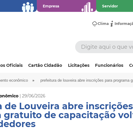
Empresa
Servidor
Clima
Informaç
os Oficiais
Cartão Cidadão
Licitações
Funcionários
C
»
mento econômico
prefeitura de louveira abre inscrições para programa
conômico
| 29/06/2026
a de Louveira abre inscriçõe
gratuito de capacitação vol
dedores