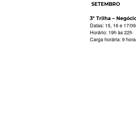
SETEMBRO
3ª Trilha – Negóci
Datas: 15, 16 e 17/0
Horário: 19h às 22h
Carga horária: 9 hora
Rua Catharina Calssavara Caldana, n° 451
Bairro Leitão - CEP: 13293-272 - Louveira/SP