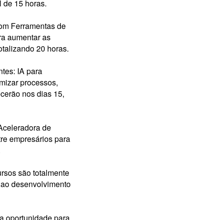
l de 15 horas.
 com Ferramentas de
ara aumentar as
otalizando 20 horas.
tes: IA para
timizar processos,
cerão nos dias 15,
 Aceleradora de
re empresários para
.
ursos são totalmente
o ao desenvolvimento
a oportunidade para