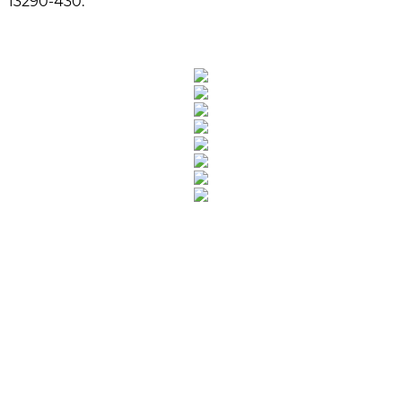
13290-430.
Rua Catharina Calssavara Caldana, n° 451
Bairro Leitão - CEP: 13293-272 - Louveira/SP
faleconosco@louveira.sp.gov.br
(19) 3878-9700
Mapa do Site