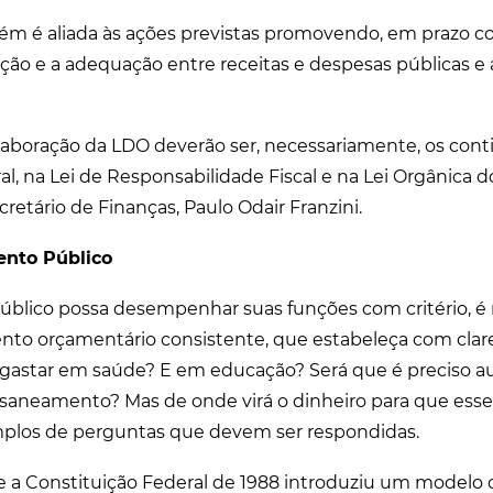
ém é aliada às ações previstas promovendo, em prazo c
ação e a adequação entre receitas e despesas públicas e 
 elaboração da LDO deverão ser, necessariamente, os cont
l, na Lei de Responsabilidade Fiscal e na Lei Orgânica d
etário de Finanças, Paulo Odair Franzini.
nto Público
úblico possa desempenhar suas funções com critério, é
to orçamentário consistente, que estabeleça com clare
 gastar em saúde? E em educação? Será que é preciso 
saneamento? Mas de onde virá o dinheiro para que ess
mplos de perguntas que devem ser respondidas.
e a Constituição Federal de 1988 introduziu um modelo