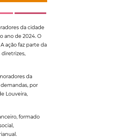
oradores da cidade
do ano de 2024. O
A ação faz parte da
diretrizes,
moradores da
is demandas, por
e Louveira,
anceiro, formado
ocial,
ianual.