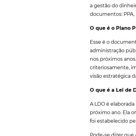
a gestão do dinhei
documentos: PPA, 
O que é o Plano P
Esse é o documento
administração públi
nos próximos anos.
criteriosamente, i
visão estratégica d
O que é a Lei de 
A LDO é elaborada
próximo ano. Ela o
foi estabelecido pe
Pode-se dizer que