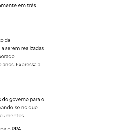
icamente em três
zo da
s a serem realizadas
aborado
 anos. Expressa a
 do governo para o
seando-se no que
documentos.
pelo PPA.