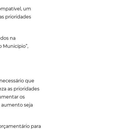
ompatível, um
as prioridades
idos na
o Município”,
 necessário que
za as prioridades
aumentar os
e aumento seja
 orçamentário para