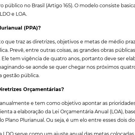
ro público no Brasil (Artigo 165). O modelo consiste bas
LDO e LOA.
lurianual (PPA)?
 que traz as diretrizes, objetivos e metas de médio pra
ca. Prevê, entre outras coisas, as grandes obras pública
 Ele tem vigência de quatro anos, portanto deve ser el
maginando-se aonde se quer chegar nos próximos quatro
a gestão pública.
Diretrizes Orçamentárias?
 anualmente e tem como objetivo apontar as prioridades
rienta a elaboração da Lei Orçamentária Anual (LOA), ba
lo Plano Plurianual. Ou seja, é um elo entre esses dois 
 a LDO serve como um ajuste anual das metas colocadas 