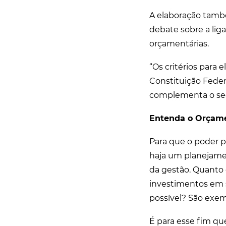
A elaboração tamb
debate sobre a lig
orçamentárias.
“Os critérios para
Constituição Federa
complementa o secr
Entenda o Orçame
Para que o poder p
haja um planejamen
da gestão. Quanto
investimentos em 
possível? São exe
É para esse fim qu