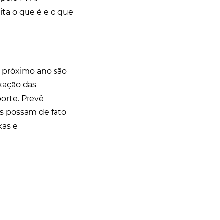
ta o que é e o que
o próximo ano são
ixação das
orte. Prevê
s possam de fato
xas e