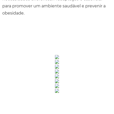
para promover um ambiente saudável e prevenir a
obesidade.
Rua Catharina Calssavara Caldana, n° 451
Bairro Leitão - CEP: 13293-272 - Louveira/SP
faleconosco@louveira.sp.gov.br