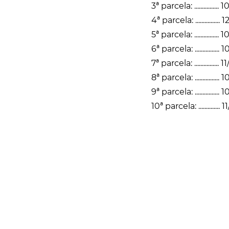
3ª parcela: ...............
4ª parcela: ...............
5ª parcela: ...............
6ª parcela: ..............
7ª parcela: ...............
8ª parcela: ...............
9ª parcela: ................
10ª parcela: ..............
Rua Catharina Calssavara Caldana, n° 451