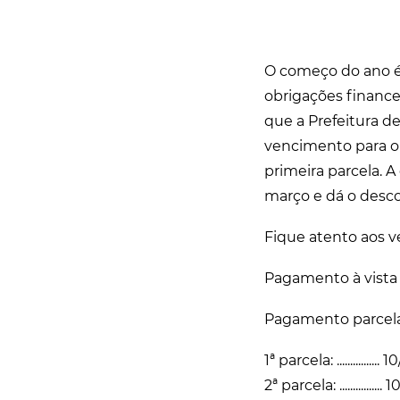
O começo do ano é
obrigações financei
que a Prefeitura d
vencimento para o 
primeira parcela. 
março e dá o desco
Fique atento aos 
Pagamento à vista 
Pagamento parcel
1ª parcela: ...............
2ª parcela: ..............