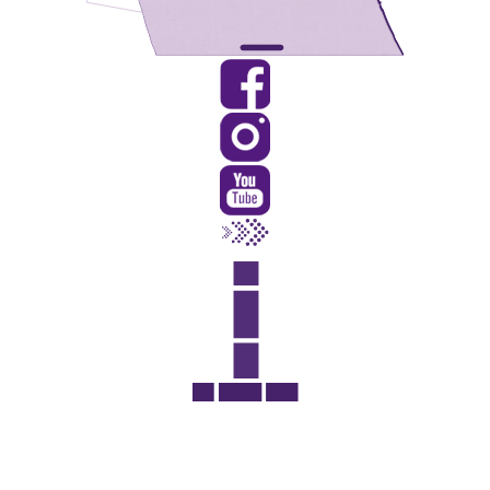
Rua Catharina Calssavara Caldana, n° 451
Bairro Leitão - CEP: 13293-272 - Louveira/SP
faleconosco@louveira.sp.gov.br