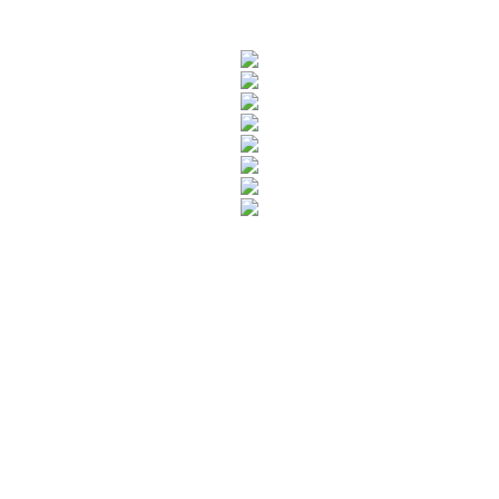
Rua Catharina Calssavara Caldana, n° 451
Bairro Leitão - CEP: 13293-272 - Louveira/SP
faleconosco@louveira.sp.gov.br
(19) 3878-9700
Mapa do Site