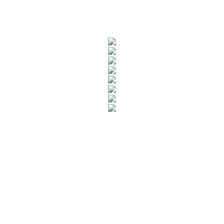
Rua Catharina Calssavara Caldana, n° 451
Bairro Leitão - CEP: 13293-272 - Louveira/SP
faleconosco@louveira.sp.gov.br
(19) 3878-9700
Mapa do Site