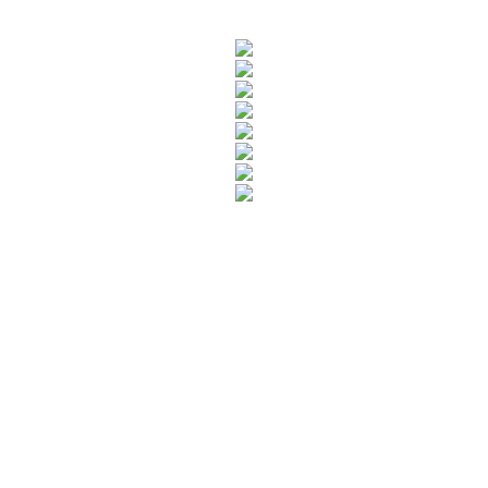
Rua Catharina Calssavara Caldana, n° 451
Bairro Leitão - CEP: 13293-272 - Louveira/SP
faleconosco@louveira.sp.gov.br
(19) 3878-9700
Mapa do Site