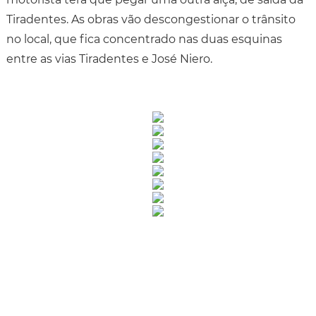
Tiradentes. As obras vão descongestionar o trânsito
no local, que fica concentrado nas duas esquinas
entre as vias Tiradentes e José Niero.
Rua Catharina Calssavara Caldana, n° 451
Bairro Leitão - CEP: 13293-272 - Louveira/SP
faleconosco@louveira.sp.gov.br
(19) 3878-9700