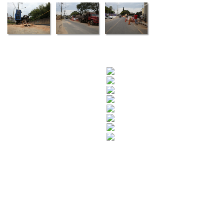
Rua Catharina Calssavara Caldana, n° 451
Bairro Leitão - CEP: 13293-272 - Louveira/SP
faleconosco@louveira.sp.gov.br
(19) 3878-9700