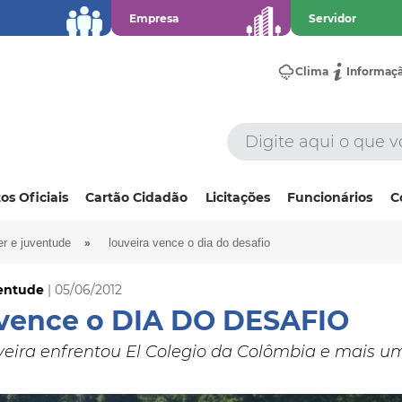
Empresa
Servidor
Clima
Informaç
os Oficiais
Cartão Cidadão
Licitações
Funcionários
C
»
er e juventude
louveira vence o dia do desafio
ventude
| 05/06/2012
 vence o DIA DO DESAFIO
veira enfrentou El Colegio da Colômbia e mais u