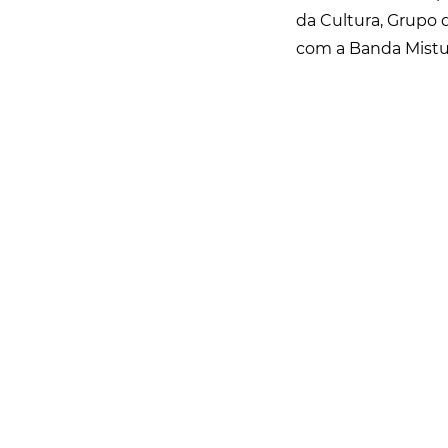
da Cultura, Grupo 
com a Banda Mistur
Rua Catharina Calssavara Caldana, n° 451
Bairro Leitão - CEP: 13293-272 - Louveira/SP
faleconosco@louveira.sp.gov.br
(19) 3878-9700