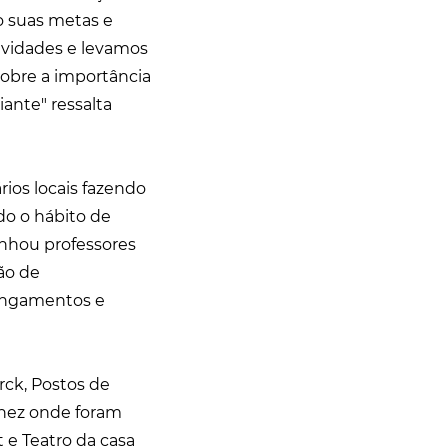
o suas metas e
tividades e levamos
sobre a importância
iante" ressalta
ios locais fazendo
do o hábito de
minhou professores
ão de
longamentos e
urck, Postos de
chez onde foram
t e Teatro da casa