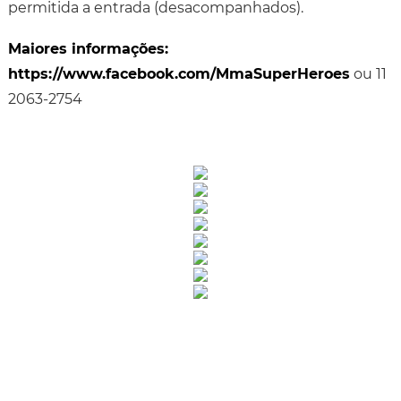
permitida a entrada (desacompanhados).
Maiores informações:
https://www.facebook.com/MmaSuperHeroes
ou 11
2063-2754
Rua Catharina Calssavara Caldana, n° 451
Bairro Leitão - CEP: 13293-272 - Louveira/SP
faleconosco@louveira.sp.gov.br