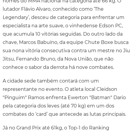
nomes do MMA nacional na categoria até 66 kg. O
lutador Flávio Alvaro, conhecido como ‘The
Legendary’, desceu de categoria para enfrentar um
especialista na arte suave, o vinhedense Edson PC,
que acumula 10 vitórias seguidas. Do outro lado da
chave, Marcos Babuíno, da equipe Chute Boxe busca
sua nona vitória consecutiva contra um mestre no Jiu
Jitsu, Fernando Bruno, da Nova União, que não
conhece o sabor da derrota há nove combates.
A cidade sede também contará com um
representante no evento. O atleta local Cleidson
"Pinguim" Ramos enfrenta Ewerton "Batman" Dario
pela categoria dos leves (até 70 kg) em um dos
combates do ‘card’ que antecede as lutas principais.
Já no Grand Prix até 61kg, o Top-1 do Ranking