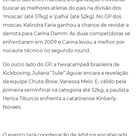
buscar as melhores atletas do país na divisão dos
‘moscas’ (até 57kg) e ‘palha’ (até 52kg). No GP dos
moscas, Kalindra Faria ganhou a chance de revidar a
derrota para Carina Damm. As duas competidoras se
enfrentaram em 2009 e Carina levou a melhor por
nocaute técnico no segundo round.
Do outro lado do GP, a hexacampeã brasileira de
Kickboxing, Juliana “Julie” Aguiar encara a revelação
da equipe Chute Boxe, Vanessa Melo. E, válido pela
´primeira seminfinal na categoria até 52kg, a paulista
Herica Tiburcio enfrenta a catarinense Kinberly
Novaes.
O evento terá coordenação de árbitros encabeçada