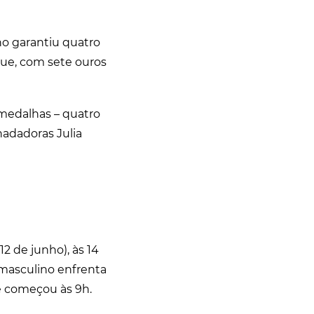
no garantiu quatro
ue, com sete ouros
 medalhas – quatro
nadadoras Julia
2 de junho), às 14
i masculino enfrenta
e começou às 9h.