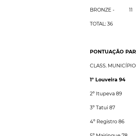
BRONZE - 11
TOTAL: 36
PONTUAÇÃO PARCIA
CLASS. MUNICÍPI
1º
Louveira
94
2º Itupeva 89
3º Tatui 87
4º Registro 86
5º Mairinque 78