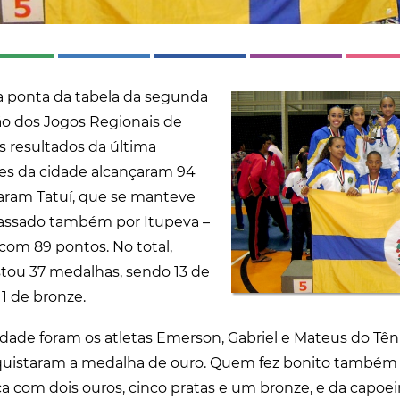
a ponta da tabela da segunda
ção dos Jogos Regionais de
 resultados da última
imes da cidade alcançaram 94
aram Tatuí, que se manteve
passado também por Itupeva –
om 89 pontos. No total,
stou 37 medalhas, sendo 13 de
11 de bronze.
dade foram os atletas Emerson, Gabriel e Mateus do Tê
uistaram a medalha de ouro. Quem fez bonito também
ica com dois ouros, cinco pratas e um bronze, e da capoei