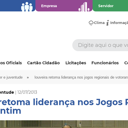
Empresa
Servidor
Clima
Informaç
os Oficiais
Cartão Cidadão
Licitações
Funcionários
C
»
er e juventude
louveira retoma liderança nos jogos regionais de votoran
ventude
| 12/07/2013
retoma liderança nos Jogos 
antim