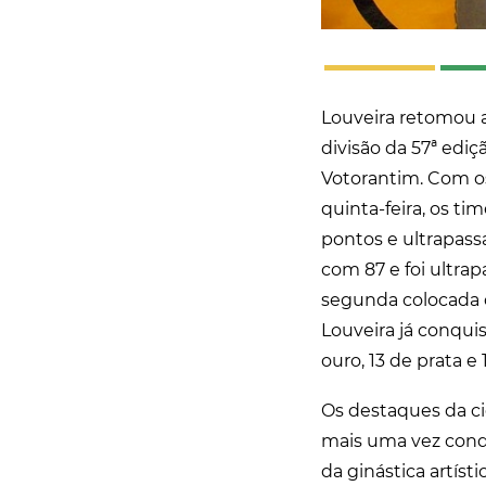
Louveira retomou 
divisão da 57ª edi
Votorantim. Com os
quinta-feira, os t
pontos e ultrapass
com 87 e foi ultra
segunda colocada c
Louveira já conqui
ouro, 13 de prata e 
Os destaques da ci
mais uma vez conq
da ginástica artíst