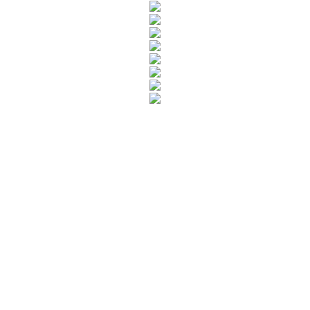
Rua Catharina Calssavara Caldana, n° 451
Bairro Leitão - CEP: 13293-272 - Louveira/SP
faleconosco@louveira.sp.gov.br
(19) 3878-9700
Mapa do Site