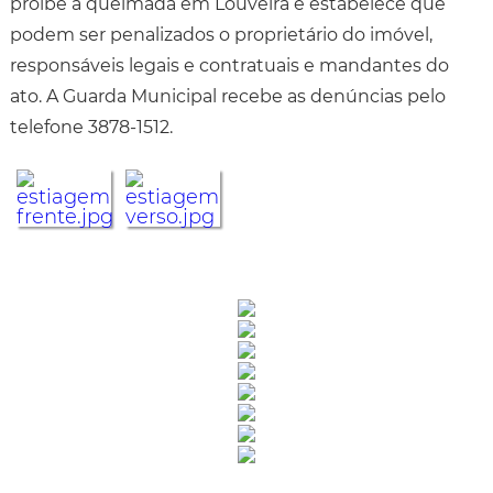
proíbe a queimada em Louveira e estabelece que
podem ser penalizados o proprietário do imóvel,
responsáveis legais e contratuais e mandantes do
ato. A Guarda Municipal recebe as denúncias pelo
telefone 3878-1512.
Rua Catharina Calssavara Caldana, n° 451
Bairro Leitão - CEP: 13293-272 - Louveira/SP