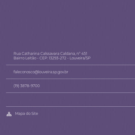
Rua Catharina Calssavara Caldana, n° 451
Bairro Leitão - CEP: 13293-272 - Louveira/SP
faleconosco@louveira.sp.gov.br
(19) 3878-9700
Mapa do Site