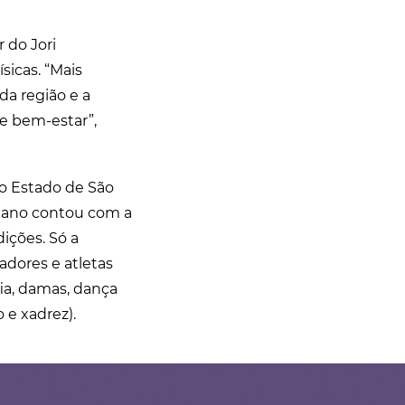
 do Jori
sicas. “Mais
da região e a
 e bem-estar”,
o Estado de São
e ano contou com a
dições. Só a
adores e atletas
fia, damas, dança
o e xadrez).