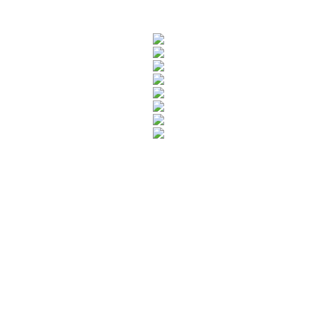
Rua Catharina Calssavara Caldana, n° 451
Bairro Leitão - CEP: 13293-272 - Louveira/SP
faleconosco@louveira.sp.gov.br
(19) 3878-9700
Mapa do Site