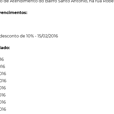
o de Atendimento do Bairro Santo Antônio, na rua Roberto
vencimentos:
desconto de 10% - 15/02/2016
ado:
016
016
2016
2016
2016
016
2016
2016