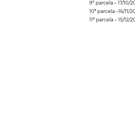
9º parcela – 17/10/2
10ª parcela –16/11/2
11ª parcela – 15/12/2
Rua Catharina Calssavara Caldana, n° 451
Bairro Leitão - CEP: 13293-272 - Louveira/SP
faleconosco@louveira.sp.gov.br
(19) 3878-9700