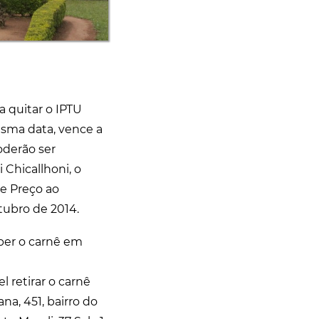
a quitar o IPTU
esma data, vence a
oderão ser
 Chicallhoni, o
de Preço ao
tubro de 2014.
ber o carnê em
l retirar o carnê
a, 451, bairro do