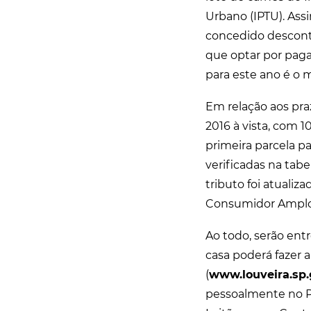
Urbano (IPTU). Ass
concedido descont
que optar por paga
para este ano é o 
Em relação aos praz
2016 à vista, com 
primeira parcela p
verificadas na tabe
tributo foi atuali
Consumidor Amplo/I
Ao todo, serão en
casa poderá fazer a
(
www.louveira.sp.
pessoalmente no Pa