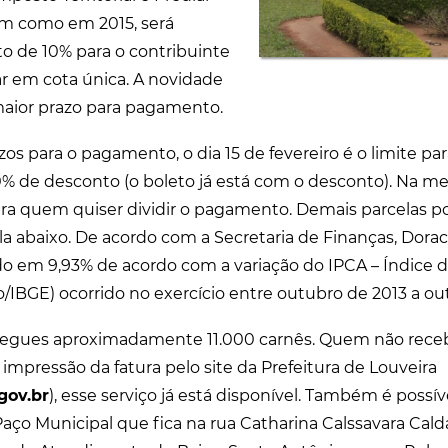
im como em 2015, será
o de 10% para o contribuinte
r em cota única. A novidade
maior prazo para pagamento.
os para o pagamento, o dia 15 de fevereiro é o limite par
10% de desconto (o boleto já está com o desconto). Na m
ara quem quiser dividir o pagamento. Demais parcelas p
la abaixo. De acordo com a Secretaria de Finanças, Doraci
zado em 9,93% de acordo com a variação do IPCA – Índice 
BGE) ocorrido no exercício entre outubro de 2013 a ou
tregues aproximadamente 11.000 carnês. Quem não rece
 impressão da fatura pelo site da Prefeitura de Louveira
gov.br
), esse serviço já está disponível. Também é possíve
ço Municipal que fica na rua Catharina Calssavara Caldan