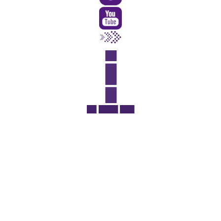
Rua Catharina Calssavara Caldana, n° 451
Bairro Leitão - CEP: 13293-272 - Louveira/SP
faleconosco@louveira.sp.gov.br
(19) 3878-9700
Mapa do Site