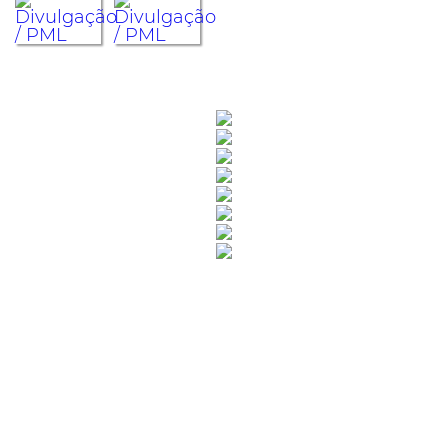
Rua Catharina Calssavara Caldana, n° 451
Bairro Leitão - CEP: 13293-272 - Louveira/SP
faleconosco@louveira.sp.gov.br
(19) 3878-9700