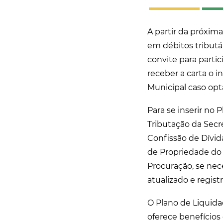
A partir da próxim
em débitos tributá
convite para partic
receber a carta o 
Municipal caso opt
Para se inserir no 
Tributação da Secr
Confissão de Dívida
de Propriedade do
Procuração, se nece
atualizado e regist
O Plano de Liquida
oferece benefícios