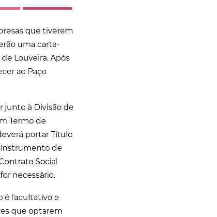
mpresas que tiverem
berão uma carta-
 de Louveira. Após
ecer ao Paço
r junto à Divisão de
 um Termo de
deverá portar Título
e Instrumento de
 Contrato Social
for necessário.
é facultativo e
ores que optarem