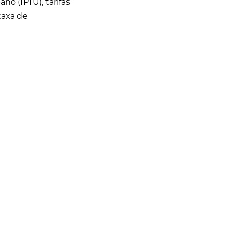
no (IPTU), tarifas
taxa de