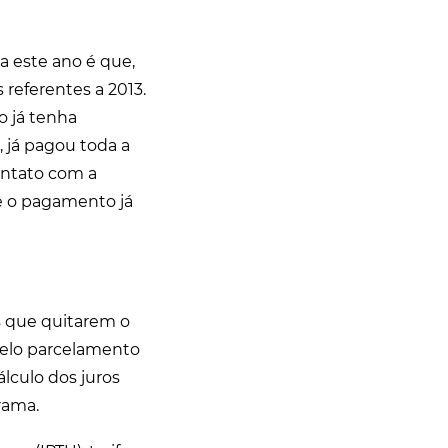
a este ano é que,
 referentes a 2013.
o já tenha
, já pagou toda a
ontato com a
se o pagamento já
s que quitarem o
pelo parcelamento
álculo dos juros
rama.