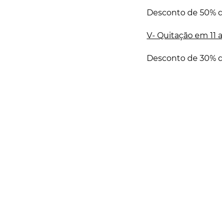
Desconto de 50% do
V- Quitação em 11 
Desconto de 30% do
Rua Catharina Calssavara Caldana, n° 451
Bairro Leitão - CEP: 13293-272 - Louveira/SP