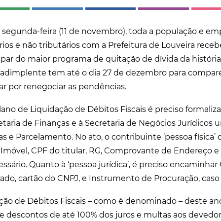
a segunda-feira (11 de novembro), toda a população e e
rios e não tributários com a Prefeitura de Louveira rece
ipar do maior programa de quitação de dívida da história
inadimplente tem até o dia 27 de dezembro para compar
ar por renegociar as pendências.
Plano de Liquidação de Débitos Fiscais é preciso formaliza
etaria de Finanças e à Secretaria de Negócios Jurídicos
s e Parcelamento. No ato, o contribuinte ‘pessoa física’ 
 Imóvel, CPF do titular, RG, Comprovante de Endereço 
ssário. Quanto à ‘pessoa jurídica’, é preciso encaminhar
rado, cartão do CNPJ, e Instrumento de Procuração, caso 
ção de Débitos Fiscais – como é denominado – deste ano 
 e descontos de até 100% dos juros e multas aos deved