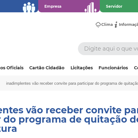
Empresa
Servidor
Clima
Informaç
os Oficiais
Cartão Cidadão
Licitações
Funcionários
C
inadimplentes vão receber convite para participar do programa de quitação
ntes vão receber convite pa
r do programa de quitação d
tura