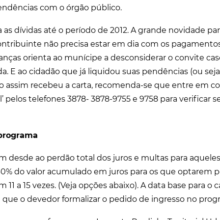
pendências com o órgão público.
as dívidas até o período de 2012. A grande novidade par
 contribuinte não precisa estar em dia com os pagamentos
nanças orienta ao munícipe a desconsiderar o convite cas
a. E ao cidadão que já liquidou suas pendências (ou seja
o assim recebeu a carta, recomenda-se que entre em c
’ pelos telefones 3878- 3878-9755 e 9758 para verificar 
 programa
am desde ao perdão total dos juros e multas para aquele
é 30% do valor acumulado em juros para os que optarem 
 11 a 15 vezes. (Veja opções abaixo). A data base para o c
m que o devedor formalizar o pedido de ingresso no prog