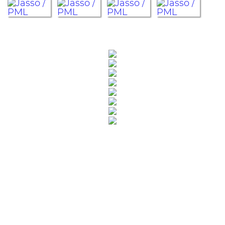
Rua Catharina Calssavara Caldana, n° 451
Bairro Leitão - CEP: 13293-272 - Louveira/SP
faleconosco@louveira.sp.gov.br
(19) 3878-9700