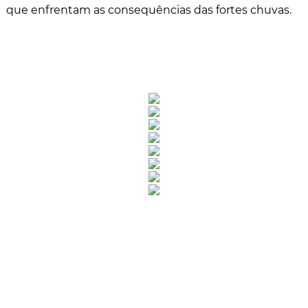
que enfrentam as consequências das fortes chuvas.
Rua Catharina Calssavara Caldana, n° 451
Bairro Leitão - CEP: 13293-272 - Louveira/SP
faleconosco@louveira.sp.gov.br
(19) 3878-9700