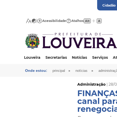
Cidadão
Acessibilidade
Atalhos
Louveira
Secretarias
Notícias
Serviços
At
Onde estou:
»
»
principal
notícias
administraç
Administração
| 28/
FINANÇAS 
canal par
renegocia