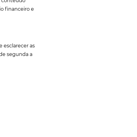
e conteúdo
o financeiro e
e esclarecer as
, de segunda a