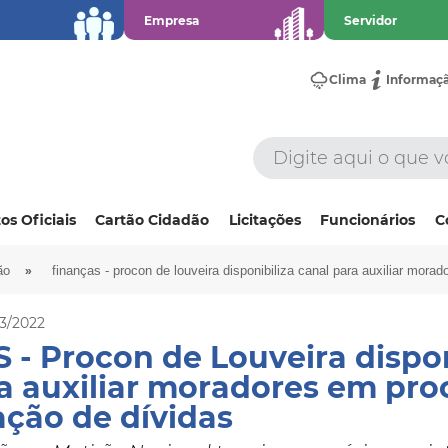
Empresa
Servidor
Clima
Informaç
os Oficiais
Cartão Cidadão
Licitações
Funcionários
C
»
ão
finanças - procon de louveira disponibiliza canal para auxiliar mor
03/2022
- Procon de Louveira dispon
a auxiliar moradores em pro
ção de dívidas