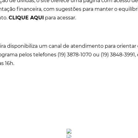
ão de dívidas, o site oferece uma página com acesso d
ntação financeira, com sugestões para manter o equilíbri
nto.
CLIQUE AQUI
para acessar.
ra disponibiliza um canal de atendimento para orientar 
ograma pelos telefones (19) 3878-1070 ou (19) 3848-3991
às 16h.