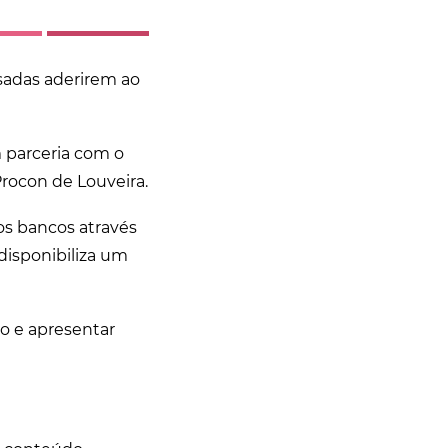
asadas aderirem ao
m parceria com o
Procon de Louveira.
dos bancos através
 disponibiliza um
do e apresentar