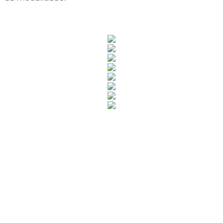
Rua Catharina Calssavara Caldana, n° 451
Bairro Leitão - CEP: 13293-272 - Louveira/SP
faleconosco@louveira.sp.gov.br
(19) 3878-9700
Mapa do Site