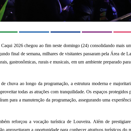
 Caqui 2026 chegou ao fim neste domingo (24) consolidando mais um
undo final de semana, milhares de visitantes passaram pela Área de L
turais, gastronômicas, rurais e musicais, em um ambiente preparado para
 chuva ao longo da programação, a estrutura moderna e majoritaria
proveitar todas as atrações com tranquilidade. Os espaços protegidos
buíram para a manutenção da programação, assegurando uma experiênci
bém reforçou a vocação turística de Louveira. Além de prestigiarem
ião aproveitaram a oportunidade para conhecer atrativos turísticos do 