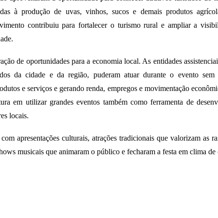
adas à produção de uvas, vinhos, sucos e demais produtos agríco
imento contribuiu para fortalecer o turismo rural e ampliar a visib
ade.
ação de oportunidades para a economia local. As entidades assistenciai
todos da cidade e da região, puderam atuar durante o evento sem c
odutos e serviços e gerando renda, empregos e movimentação econômica
tura em utilizar grandes eventos também como ferramenta de desen
s locais.
om apresentações culturais, atrações tradicionais que valorizam as raíz
hows musicais que animaram o público e fecharam a festa em clima de