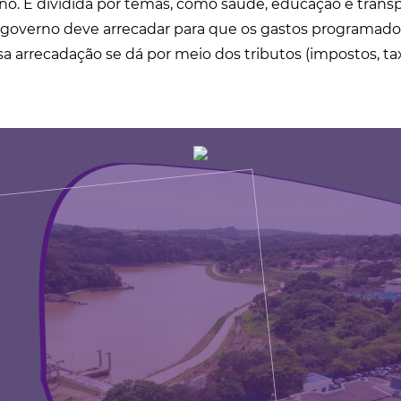
o. É dividida por temas, como saúde, educação e transp
overno deve arrecadar para que os gastos programado
sa arrecadação se dá por meio dos tributos (impostos, ta