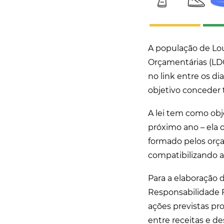
A população de Louv
Orçamentárias (LDO
no link entre os dias
objetivo conceder
A lei tem como obje
próximo ano – ela 
formado pelos orça
compatibilizando as
Para a elaboração d
Responsabilidade F
ações previstas p
entre receitas e de