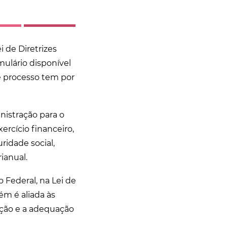
 de Diretrizes
mulário disponível
te processo tem por
nistração para o
ercício financeiro,
ridade social,
ianual.
o Federal, na Lei de
ém é aliada às
ação e a adequação