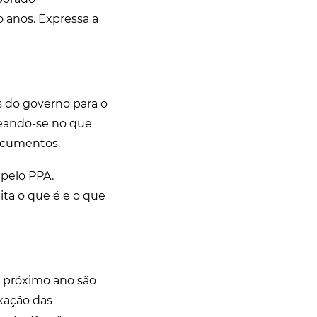
 anos. Expressa a
 do governo para o
seando-se no que
documentos.
pelo PPA.
ta o que é e o que
o próximo ano são
ixação das