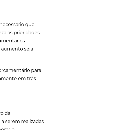
 necessário que
za as prioridades
aumentar os
e aumento seja
 orçamentário para
icamente em três
zo da
s a serem realizadas
aborado