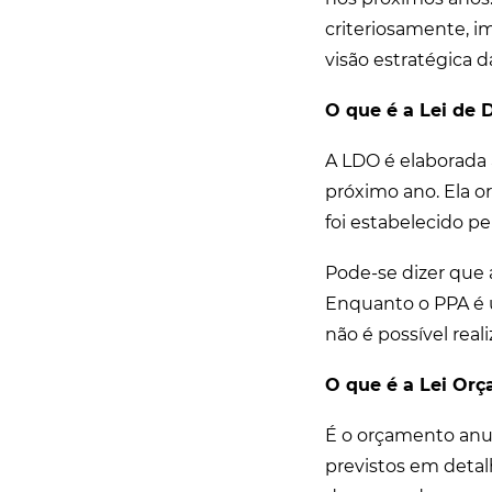
criteriosamente, i
visão estratégica d
O que é a Lei de 
A LDO é elaborada
próximo ano. Ela o
foi estabelecido pe
Pode-se dizer que
Enquanto o PPA é 
não é possível real
O que é a Lei Or
É o orçamento anua
previstos em detal