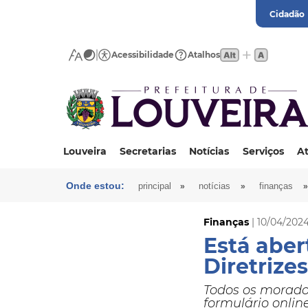
Cidadão
Acessibilidade
Atalhos
Louveira
Secretarias
Notícias
Serviços
At
Onde estou:
»
»
»
principal
notícias
finanças
Finanças
| 10/04/202
Está aber
Diretrize
Todos os morador
formulário online