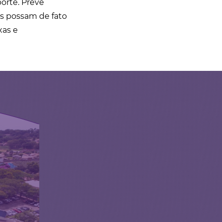
orte. Prevê
s possam de fato
xas e