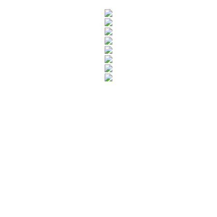
Rua Catharina Calssavara Caldana, n° 451
Bairro Leitão - CEP: 13293-272 - Louveira/SP
faleconosco@louveira.sp.gov.br
(19) 3878-9700
Mapa do Site