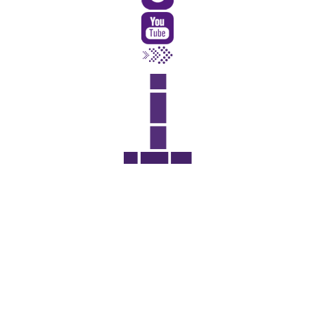
Rua Catharina Calssavara Caldana, n° 451
Bairro Leitão - CEP: 13293-272 - Louveira/SP
faleconosco@louveira.sp.gov.br
(19) 3878-9700
Mapa do Site