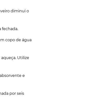
uveiro diminui o
a fechada.
 um copo de água
aqueça. Utilize
, absorvente e
nada por seis