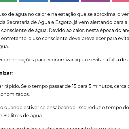
 de água no calor e na estação que se aproxima, o verã
 da Secretaria de Água e Esgoto, já vem alertando para a
 consciente de água. Devido ao calor, nesta época do 
entretanto, o uso consciente deve prevalecer para evi
gua.
recomendações para economizar água e evitar a falta de
izar:
r rápido. Se o tempo passar de 15 para 5 minutos, cerca d
conomizados.
ro quando estiver se ensaboando. Isso reduz o tempo d
 80 litros de água.
omizar ao desligar o chuveiro enquanto lava o cabelo.