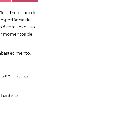
o, a Prefeitura de
 importância da
ano é comum o uso
tar momentos de
 abastecimento.
e 90 litros de
o banho e