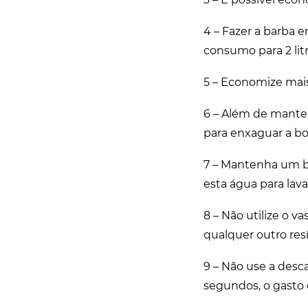
4 – Fazer a barba e
consumo para 2 litr
5 – Economize mais
6 – Além de manter
para enxaguar a bo
7 – Mantenha um ba
esta água para lava
8 – Não utilize o v
qualquer outro resí
9 – Não use a desc
segundos, o gasto é