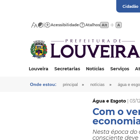
Cidadão
Acessibilidade
Atalhos
Louveira
Secretarias
Notícias
Serviços
At
Onde estou:
»
»
principal
notícias
água e esgo
Água e Esgoto
| 03/1
Com o ver
economia
Nesta época do 
consciente deve 