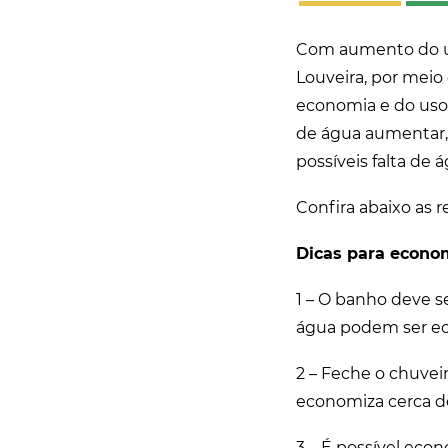
Com aumento do uso
Louveira, por meio
economia e do uso
de água aumentar, 
possíveis falta de á
Confira abaixo as 
Dicas para econom
1 – O banho deve se
água podem ser e
2 – Feche o chuvei
economiza cerca de
3 – É possível econ