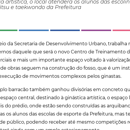
a artística, o local atenderá os alunos das escoli
-jitsu e taekwondo da Prefeitura
meio da Secretaria de Desenvolvimento Urbano, trabalha 
ernos daquele que será o novo Centro de Treinamento d
Marciais e mais um importante espaço voltado à valorizaç
s de obras seguem na construção do fosso, que é um in
 execução de movimentos complexos pelos ginastas.
plo barracão também ganhou divisórias em concreto qu
spaço central, destinado à ginástica artística, o espaço l
rais do prédio, onde estão sendo construídas as arquibanc
s os alunos das escolas de esporte da Prefeitura, mas t
de público, podendo receber até mesmo competições re