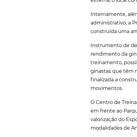
externa, o local c
Internamente, além 
administrativo, a 
construída uma amp
Instrumento de des
rendimento da ginás
treinamento, possi
ginastas que têm n
finalizada a const
movimentos.
O Centro de Treina
em frente ao Parqu
valorização do Espo
modalidades de Arte