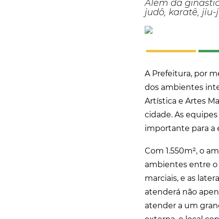
​Além da ginástic
judô, karatê, jiu
A Prefeitura, por 
dos ambientes int
Artística e Artes 
cidade. As equipe
importante para a
Com 1.550m², o am
ambientes entre o e
marciais, e as late
atenderá não apena
atender a um gran