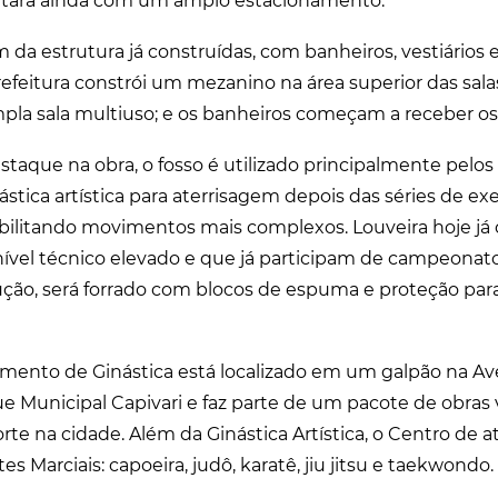
ontará ainda com um amplo estacionamento.
da estrutura já construídas, com banheiros, vestiários e
Prefeitura constrói um mezanino na área superior das sal
la sala multiuso; e os banheiros começam a receber os
taque na obra, o fosso é utilizado principalmente pelos 
tica artística para aterrisagem depois das séries de exer
bilitando movimentos mais complexos. Louveira hoje já
ível técnico elevado e que já participam de campeonat
rução, será forrado com blocos de espuma e proteção par
mento de Ginástica está localizado em um galpão na Aveni
e Municipal Capivari e faz parte de um pacote de obras 
rte na cidade. Além da Ginástica Artística, o Centro de 
s Marciais: capoeira, judô, karatê, jiu jitsu e taekwondo.