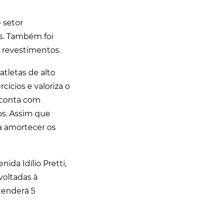
 setor
as. Também foi
 revestimentos.
atletas de alto
cícios e valoriza o
 conta com
os. Assim que
a amortecer os
da Idílio Pretti,
voltadas à
atenderá 5