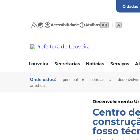
Cidadão
Acessibilidade
Atalhos
Louveira
Secretarias
Notícias
Serviços
At
Onde estou:
»
»
principal
notícias
desenvolvim
artística
Desenvolvimento U
Centro d
construç
fosso téc