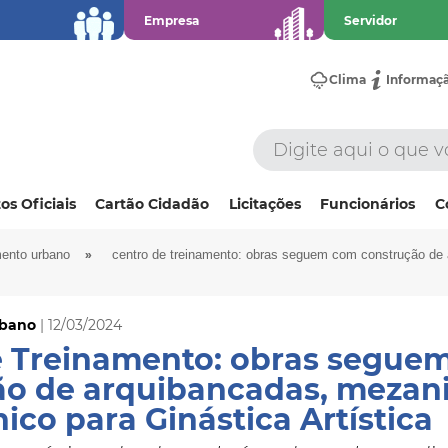
Empresa
Servidor
Clima
Informaç
os Oficiais
Cartão Cidadão
Licitações
Funcionários
C
»
ento urbano
centro de treinamento: obras seguem com construção de 
rbano
| 12/03/2024
e Treinamento: obras segue
ão de arquibancadas, mezan
nico para Ginástica Artística