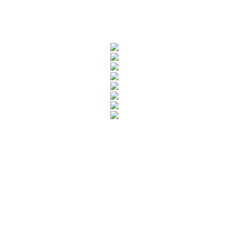
Rua Catharina Calssavara Caldana, n° 451
Bairro Leitão - CEP: 13293-272 - Louveira/SP
faleconosco@louveira.sp.gov.br
(19) 3878-9700
Mapa do Site