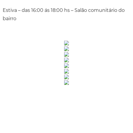
Estiva – das 16:00 ás 18:00 hs – Salão comunitário do
bairro
Rua Catharina Calssavara Caldana, n° 451
Bairro Leitão - CEP: 13293-272 - Louveira/SP
faleconosco@louveira.sp.gov.br
(19) 3878-9700