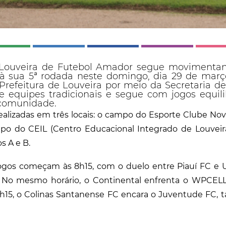
ouveira de Futebol Amador segue movimentan
à sua 5ª rodada neste domingo, dia 29 de març
refeitura de Louveira por meio da Secretaria de
e equipes tradicionais e segue com jogos equil
 comunidade.
realizadas em três locais: o campo do Esporte Clube Nova
po do CEIL (Centro Educacional Integrado de Louveir
s A e B.
jogos começam às 8h15, com o duelo entre Piauí FC e U
l. No mesmo horário, o Continental enfrenta o WPCEL
10h15, o Colinas Santanense FC encara o Juventude FC,