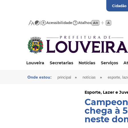
Cidadão
Acessibilidade
Atalhos
Louveira
Secretarias
Notícias
Serviços
At
Onde estou:
»
»
principal
notícias
esporte, laz
Esporte, Lazer e Ju
Campeona
chega à 
neste do