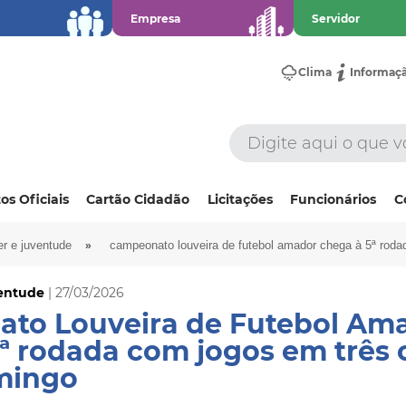
Empresa
Servidor
Clima
Informaç
os Oficiais
Cartão Cidadão
Licitações
Funcionários
C
»
er e juventude
campeonato louveira de futebol amador chega à 5ª rod
ventude
| 27/03/2026
to Louveira de Futebol Am
5ª rodada com jogos em três
mingo